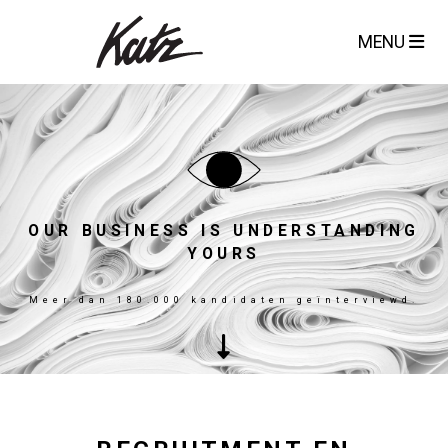
MENU
OUR BUSINESS IS UNDERSTANDING
YOURS
Meer dan 180.000 kandidaten geïnterviewd.