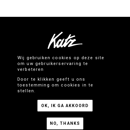
CONTACT
Wij gebruiken cookies op deze site
KATZ nv - Handelslei 193
om uw gebruikerservaring te
2980 Zoersel
verbeteren
+32 3 384 33 16
Door te klikken geeft u ons
[email protected]
toestemming om cookies in te
Privacy
stellen.
Algemene voorwaarden
VACATURES
OK, IK GA AKKOORD
Culinair operator (voor ware foodies)
Account Manager
NO, THANKS
Aankoopmanager