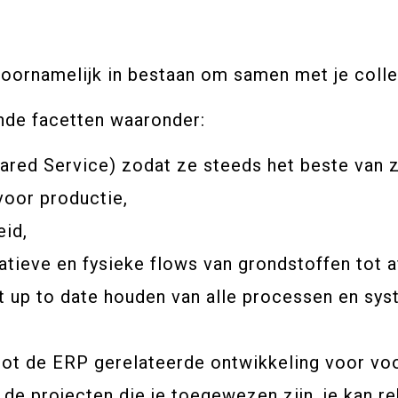
r voornamelijk in bestaan om samen met je col
ende facetten waaronder:
ared Service) zodat ze steeds het beste van z
voor productie,
eid,
tieve en fysieke flows van grondstoffen tot a
t up to date houden van alle processen en sys
 tot de ERP gerelateerde ontwikkeling voor v
 de projecten die je toegewezen zijn, je kan 