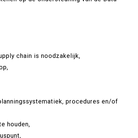
upply chain is noodzakelijk,
op,
 planningssystematiek, procedures en/of
 te houden,
uspunt,