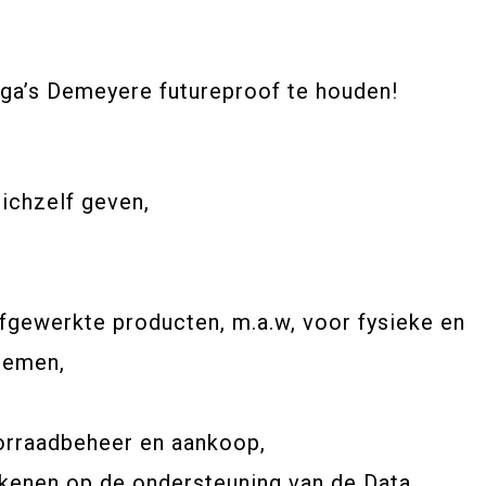
lega’s Demeyere futureproof te houden!
ichzelf geven,
fgewerkte producten, m.a.w, voor fysieke en
temen,
oorraadbeheer en aankoop,
rekenen op de ondersteuning van de Data