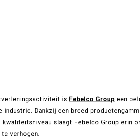
verleningsactiviteit is
Febelco Group
een bela
e industrie. Dankzij een breed productengamma
kwaliteitsniveau slaagt Febelco Group erin om
 te verhogen.