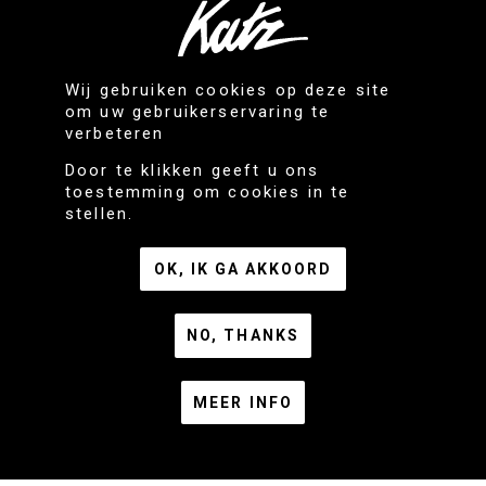
SPONTANE SOLLICITATIE
Wij gebruiken cookies op deze site
om uw gebruikerservaring te
verbeteren
Door te klikken geeft u ons
toestemming om cookies in te
stellen.
OK, IK GA AKKOORD
CONTACT
KATZ nv - Handelslei 193
NO, THANKS
2980 Zoersel
+32 3 384 33 16
MEER INFO
[email protected]
Privacy
Algemene voorwaarden
VACATURES